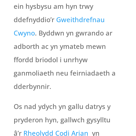
ein hysbysu am hyn trwy
ddefnyddio’r
Gweithdrefnau
Cwyno
. Byddwn yn gwrando ar
adborth ac yn ymateb mewn
ffordd briodol i unrhyw
ganmoliaeth neu feirniadaeth a
dderbynnir.
Os nad ydych yn gallu datrys y
pryderon hyn, gallwch gysylltu
â’r
Rheolydd Codi Arian
yn