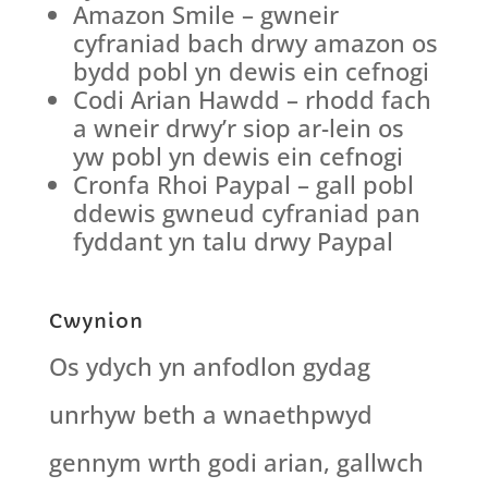
Amazon Smile – gwneir
cyfraniad bach drwy amazon os
bydd pobl yn dewis ein cefnogi
Codi Arian Hawdd – rhodd fach
a wneir drwy’r siop ar-lein os
yw pobl yn dewis ein cefnogi
Cronfa Rhoi Paypal – gall pobl
ddewis gwneud cyfraniad pan
fyddant yn talu drwy Paypal
​Cwynion
Os ydych yn anfodlon gydag
unrhyw beth a wnaethpwyd
gennym wrth godi arian, gallwch