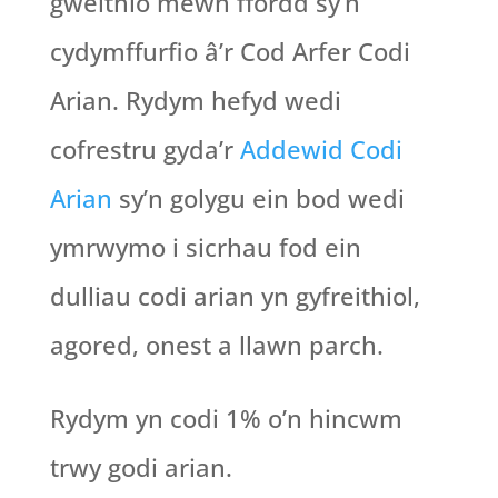
gweithio mewn ffordd sy’n
cydymffurfio â’r Cod Arfer Codi
Arian. Rydym hefyd wedi
cofrestru gyda’r
Addewid Codi
Arian
sy’n golygu ein bod wedi
ymrwymo i sicrhau fod ein
dulliau codi arian yn gyfreithiol,
agored, onest a llawn parch.
Rydym yn codi 1% o’n hincwm
trwy godi arian.