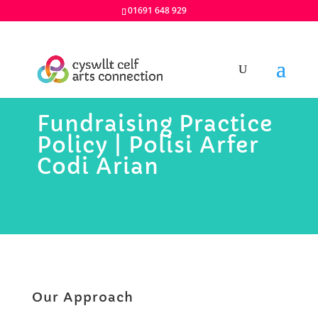
01691 648 929
Fundraising Practice
Policy | Polisi Arfer
Codi Arian
Our Approach