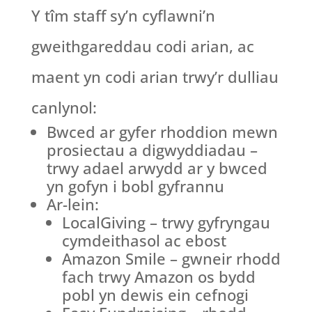
Y tîm staff sy’n cyflawni’n
gweithgareddau codi arian, ac
maent yn codi arian trwy’r dulliau
canlynol:
Bwced ar gyfer rhoddion mewn
prosiectau a digwyddiadau –
trwy adael arwydd ar y bwced
yn gofyn i bobl gyfrannu
Ar-lein:
LocalGiving – trwy gyfryngau
cymdeithasol ac ebost
Amazon Smile – gwneir rhodd
fach trwy Amazon os bydd
pobl yn dewis ein cefnogi