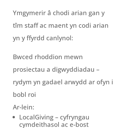
Ymgymerir â chodi arian gan y
tîm staff ac maent yn codi arian
yn y ffyrdd canlynol:
Bwced rhoddion mewn
prosiectau a digwyddiadau –
rydym yn gadael arwydd ar ofyn i
bobl roi
Ar-lein:
LocalGiving – cyfryngau
cymdeithasol ac e-bost