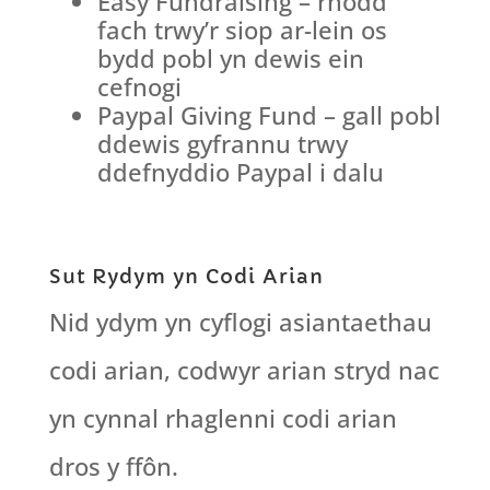
Easy Fundraising – rhodd
fach trwy’r siop ar-lein os
bydd pobl yn dewis ein
cefnogi
Paypal Giving Fund – gall pobl
ddewis gyfrannu trwy
ddefnyddio Paypal i dalu
Sut Rydym yn Codi Arian
Nid ydym yn cyflogi asiantaethau
codi arian, codwyr arian stryd nac
yn cynnal rhaglenni codi arian
dros y ffôn.