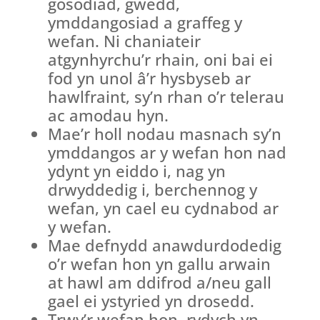
gosodiad, gwedd,
ymddangosiad a graffeg y
wefan. Ni chaniateir
atgynhyrchu’r rhain, oni bai ei
fod yn unol â’r hysbyseb ar
hawlfraint, sy’n rhan o’r telerau
ac amodau hyn.
Mae’r holl nodau masnach sy’n
ymddangos ar y wefan hon nad
ydynt yn eiddo i, nag yn
drwyddedig i, berchennog y
wefan, yn cael eu cydnabod ar
y wefan.
Mae defnydd anawdurdodedig
o’r wefan hon yn gallu arwain
at hawl am ddifrod a/neu gall
gael ei ystyried yn drosedd.
Trwy’r wefan hon, rydych yn