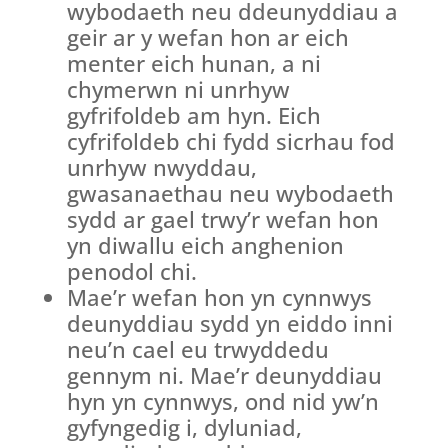
wybodaeth neu ddeunyddiau a
geir ar y wefan hon ar eich
menter eich hunan, a ni
chymerwn ni unrhyw
gyfrifoldeb am hyn. Eich
cyfrifoldeb chi fydd sicrhau fod
unrhyw nwyddau,
gwasanaethau neu wybodaeth
sydd ar gael trwy’r wefan hon
yn diwallu eich anghenion
penodol chi.
Mae’r wefan hon yn cynnwys
deunyddiau sydd yn eiddo inni
neu’n cael eu trwyddedu
gennym ni. Mae’r deunyddiau
hyn yn cynnwys, ond nid yw’n
gyfyngedig i, dyluniad,