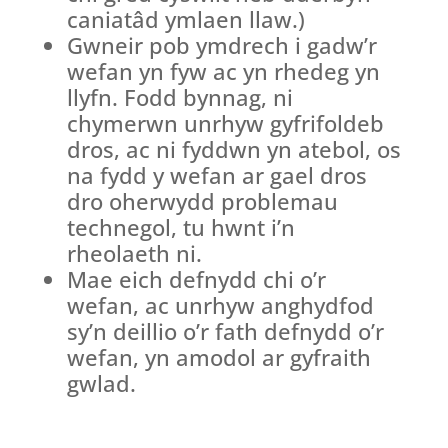
caniatâd ymlaen llaw.)
Gwneir pob ymdrech i gadw’r
wefan yn fyw ac yn rhedeg yn
llyfn. Fodd bynnag, ni
chymerwn unrhyw gyfrifoldeb
dros, ac ni fyddwn yn atebol, os
na fydd y wefan ar gael dros
dro oherwydd problemau
technegol, tu hwnt i’n
rheolaeth ni.
Mae eich defnydd chi o’r
wefan, ac unrhyw anghydfod
sy’n deillio o’r fath defnydd o’r
wefan, yn amodol ar gyfraith
gwlad.