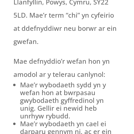
Llanfyllin, Powys, Cymru, SY22
5LD. Mae’r term “chi” yn cyfeirio
at ddefnyddiwr neu borwr ar ein
gwefan.
Mae defnyddio’r wefan hon yn
amodol ar y telerau canlynol:
Mae’r wybodaeth sydd yn y
wefan hon at bwrpasau
gwybodaeth gyffredinol yn
unig. Gellir ei newid heb
unrhyw rybudd.
Mae’r wybodaeth yn cael ei
darparu gennym ni, ac er ein