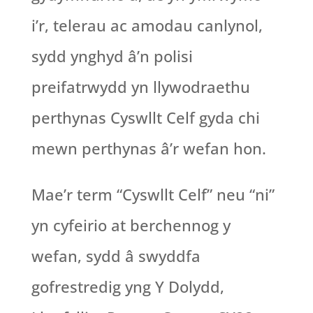
i’r, telerau ac amodau canlynol,
sydd ynghyd â’n polisi
preifatrwydd yn llywodraethu
perthynas Cyswllt Celf gyda chi
mewn perthynas â’r wefan hon.
Mae’r term “Cyswllt Celf” neu “ni”
yn cyfeirio at berchennog y
wefan, sydd â swyddfa
gofrestredig yng Y Dolydd,