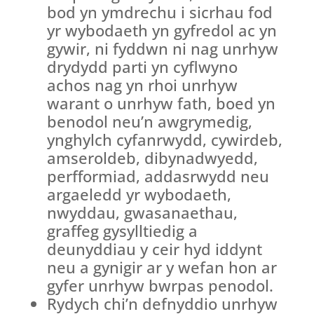
bod yn ymdrechu i sicrhau fod
yr wybodaeth yn gyfredol ac yn
gywir, ni fyddwn ni nag unrhyw
drydydd parti yn cyflwyno
achos nag yn rhoi unrhyw
warant o unrhyw fath, boed yn
benodol neu’n awgrymedig,
ynghylch cyfanrwydd, cywirdeb,
amseroldeb, dibynadwyedd,
perfformiad, addasrwydd neu
argaeledd yr wybodaeth,
nwyddau, gwasanaethau,
graffeg gysylltiedig a
deunyddiau y ceir hyd iddynt
neu a gynigir ar y wefan hon ar
gyfer unrhyw bwrpas penodol.
Rydych chi’n defnyddio unrhyw