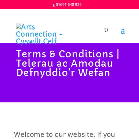
01691 648 929
Terms & Conditions |
Telerau ac Amodau
Defnyddio’r Wefan
Welcome to our website. If you