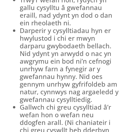
gallu cysylltu â gwefannau
eraill, nad ydynt yn dod o dan
ein rheolaeth ni.
Darperir y cysylltiadau hyn er
hwylustod i chi er mwyn
darparu gwybodaeth bellach.
Nid ydynt yn arwydd o nac yn
awgrymu ein bod ni’n cefnogi
unrhyw farn a fynegir ar y
gwefannau hynny. Nid oes
gennym unrhyw gyfrifoldeb am
natur, cynnwys nag argaeledd y
gwefannau cysylltiedig.
Gallwch chi greu cysylltiad â’r
wefan hon o wefan neu
ddogfen arall. (Ni chaniateir i
chi greu cyswllt heb dderbyn